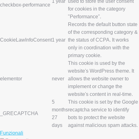
1 year
used to store the user consent
checkbox-performance
for cookies in the category
"Performance".
Records the default button state
of the corresponding category &
CookieLawInfoConsent
1 year
the status of CCPA. It works
only in coordination with the
primary cookie.
This cookie is used by the
website's WordPress theme. It
elementor
never
allows the website owner to
implement or change the
website's content in real-time.
5
This cookie is set by the Google
months
recaptcha service to identify
_GRECAPTCHA
27
bots to protect the website
days
against malicious spam attacks.
Funzionali