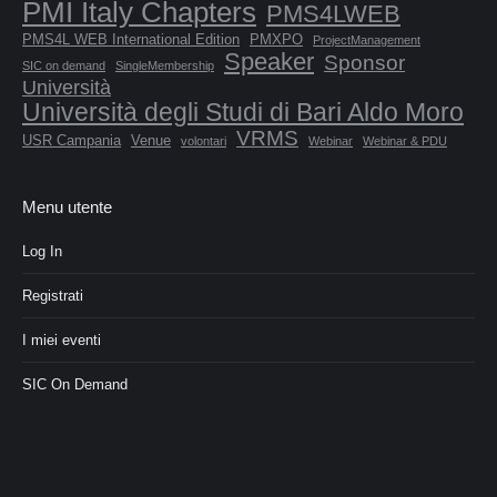
PMI Italy Chapters
PMS4LWEB
PMS4L WEB International Edition
PMXPO
ProjectManagement
Speaker
Sponsor
SIC on demand
SingleMembership
Università
Università degli Studi di Bari Aldo Moro
VRMS
USR Campania
Venue
volontari
Webinar
Webinar & PDU
Menu utente
Log In
Registrati
I miei eventi
SIC On Demand