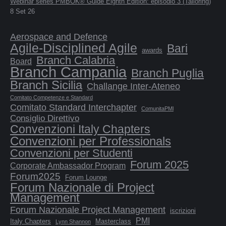
Webinar series PMBOK® Guide Eighth Edition: episodio 3 (Tailoring)
8 Set 26
Aerospace and Defence
Agile-Disciplined Agile
Bari
awards
Branch Calabria
Board
Branch Campania
Branch Puglia
Branch Sicilia
Challange Inter-Ateneo
Comitato Competenze e Standard
Comitato Standard Interchapter
ComunitaPMl
Consiglio Direttivo
Convenzioni Italy Chapters
Convenzioni per Professionals
Convenzioni per Studenti
Forum 2025
Corporate Ambassador Program
Forum2025
Forum Lounge
Forum Nazionale di Project
Management
Forum Nazionale Project Management
iscrizioni
PMI
Italy Chapters
Masterclass
Lynn Shannon