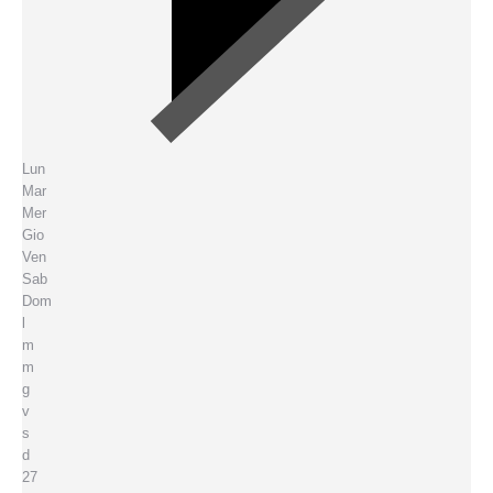
Lun
Mar
Mer
Gio
Ven
Sab
Dom
l
m
m
g
v
s
d
27