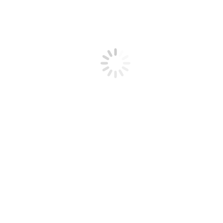
m
g
v
s
d
27
28
29
30
31
1
2
3
4
5
6
7
8
9
10
11
12
13
14
15