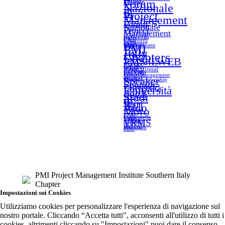
Forum
Lounge
Nazionale
di
Project
Management
Forum
Nazionale
Project
Management
iscrizioni
Italy
Chapters
Lynn
Shannon
Masterclass
PMI
PMI
Italy
Chapters
PMS4LWEB
PMS4L
WEB
International
Edition
PMXPO
ProjectManagement
SIC on
Speaker
demand
SingleMembership
Sponsor
Università
Università
degli
Studi
di
Bari
Aldo
Moro
USR
Campania
Venue
VRMS
volontari
Webinar
Webinar &
PDU
PMI Project Management Institute Southern Italy
Chapter
Impostazioni sui Cookies
Utilizziamo cookies per personalizzare l'esperienza di navigazione sul
nostro portale. Cliccando “Accetta tutti", acconsenti all'utilizzo di tutti i
cookies, altrimenti cliccando su "Impostazioni" puoi dare il consenso