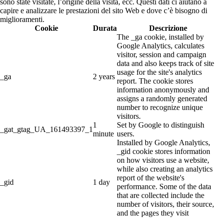
sono state visitate, l’origine della visita, ecc. Questi dati ci aiutano a
capire e analizzare le prestazioni del sito Web e dove c’è bisogno di
miglioramenti.
Cookie
Durata
Descrizione
The _ga cookie, installed by
Google Analytics, calculates
visitor, session and campaign
data and also keeps track of site
usage for the site's analytics
_ga
2 years
report. The cookie stores
information anonymously and
assigns a randomly generated
number to recognize unique
visitors.
1
Set by Google to distinguish
_gat_gtag_UA_161493397_1
minute
users.
Installed by Google Analytics,
_gid cookie stores information
on how visitors use a website,
while also creating an analytics
report of the website's
_gid
1 day
performance. Some of the data
that are collected include the
number of visitors, their source,
and the pages they visit