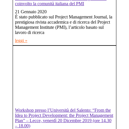
coinvolto la comunità italiana del PMI
21 Gennaio 2020
È stato pubblicato sul Project Management Journal, la
prestigiosa rivista accademica e di ricerca del Project
Management Institute (PMI), l’articolo basato sul
lavoro di ricerca
leggi »
Workshop presso l’Università del Salento: “From the
Idea to Project Development: the Project Management
Plan” – Lecce, venerdì 20 Dicembre 2019 (ore 14.30
– 18.00)