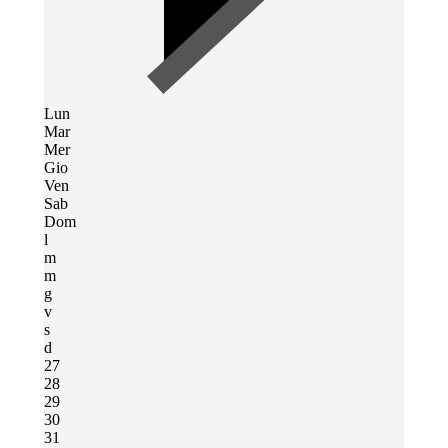
Lun
Mar
Mer
Gio
Ven
Sab
Dom
l
m
m
g
v
s
d
27
28
29
30
31