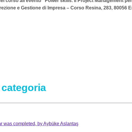
el corso all’evento “Power skills. Il Project Management per 
a Direzione e Gestione di Impresa – Corso Resina, 283, 80056 E
 categoria
ar was completed, by Aybüke Aslantaş