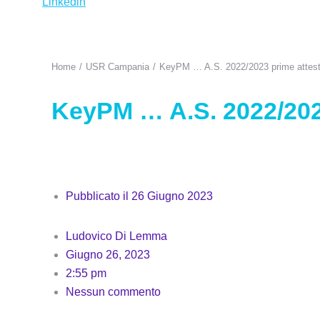
Linkedin
Home
USR Campania
KeyPM … A.S. 2022/2023 prime attest
Tu sei qui:
KeyPM … A.S. 2022/2023
Pubblicato il
26 Giugno 2023
Ludovico Di Lemma
Giugno 26, 2023
2:55 pm
Nessun commento