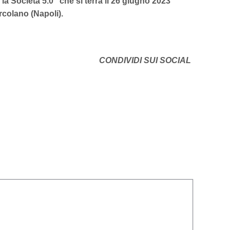
la Società 5.0” che si terrà il 26 giugno 2023
rcolano (Napoli).
CONDIVIDI SUI SOCIAL