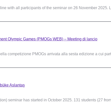
ne with all participants of the seminar on 26 November 2025. 
ement Olympic Games (PMOGs WEB) – Meeting di lancio
della competizione PMOGs arrivata alla sesta edizione a cui par
ybüke Aslantaş
ion) seminar has started in October 2025. 131 students (27 from