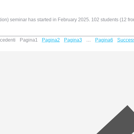
ion) seminar has started in February 2025. 102 students (12 fro
cedenti
Pagina
1
Pagina
2
Pagina
3
…
Pagina
6
Success