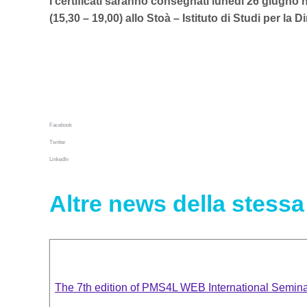
I certificati saranno consegnati lunedì 26 giugno n
(15,30 – 19,00) allo Stoà – Istituto di Studi per l
Facebook
Twitter
LinkedIn
Altre news della stessa
The 7th edition of PMS4L WEB International Semin