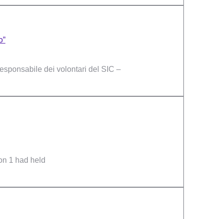
o”
esponsabile dei volontari del SIC –
on 1 had held