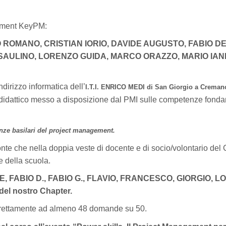
ssment KeyPM:
ROMANO, CRISTIAN IORIO, DAVIDE AUGUSTO, FABIO DE
AULINO, LORENZO GUIDA, MARCO ORAZZO, MARIO IANN
ndirizzo informatica dell’
I.T.I. ENRICO MEDI di San Giorgio a Creman
 didattico messo a disposizione dal PMI sulle competenze fonda
nze basilari del project management.
te che nella doppia veste di docente e di socio/volontario del 
e della scuola.
, FABIO D., FABIO G., FLAVIO, FRANCESCO, GIORGIO, 
el nostro Chapter.
rrettamente ad almeno 48 domande su 50.