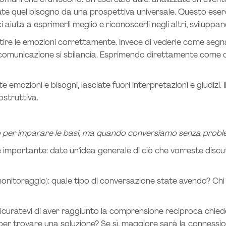
muni che ci uniscono. Un esercizio utile: analizzate un event
ate quel bisogno da una prospettiva universale. Questo eser
i aiuta a esprimerli meglio e riconoscerli negli altri, svilupp
re le emozioni correttamente. Invece di vederle come segnal
 comunicazione si sbilancia. Esprimendo direttamente come c
 emozioni e bisogni, lasciate fuori interpretazioni e giudizi
ostruttiva.
empo per imparare le basi, ma quando conversiamo senza probl
è importante: date un’idea generale di ciò che vorreste dis
(monitoraggio): quale tipo di conversazione state avendo? Chi
sicuratevi di aver raggiunto la comprensione reciproca chied
 per trovare una soluzione? Se sì, maggiore sarà la connessio