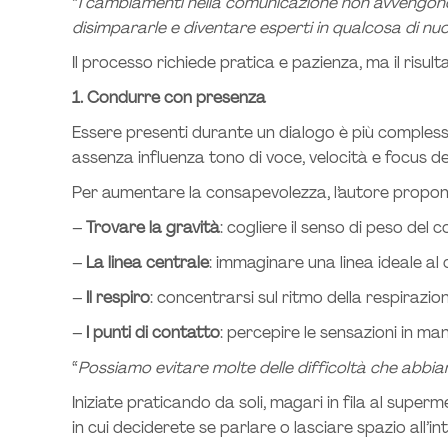
“
I cambiamenti nella comunicazione non avvengono 
disimpararle e diventare esperti in qualcosa di nu
Il processo richiede pratica e pazienza, ma il risult
1. Condurre con presenza
Essere presenti durante un dialogo è più compless
assenza influenza tono di voce, velocità e focus d
Per aumentare la consapevolezza, l’autore propone
–
Trovare la gravità
: cogliere il senso di peso del 
–
La linea centrale
: immaginare una linea ideale al
–
Il respiro
: concentrarsi sul ritmo della respirazio
–
I punti di contatto
: percepire le sensazioni in man
“
Possiamo evitare molte delle difficoltà che abbi
Iniziate praticando da soli, magari in fila al sup
in cui deciderete se parlare o lasciare spazio all’in