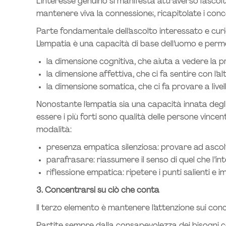
L’interesse genuino si manifesta attraverso l’ascolt
mantenere viva la connessione
:
, ricapitolate i co
Parte fondamentale dell’ascolto interessato e curio
L’empatia è una capacità di base dell’uomo e permett
la dimensione cognitiva, che aiuta a vedere la pr
la dimensione affettiva, che ci fa sentire con l’al
la dimensione somatica, che ci fa provare a livell
Nonostante l’empatia sia una capacità innata degli 
essere i più forti sono qualità delle persone vince
modalità:
presenza empatica silenziosa: provare ad ascolta
parafrasare: riassumere il senso di quel che l’in
riflessione empatica: ripetere i punti salienti e im
3. Concentrarsi su ciò che conta
Il terzo elemento è mantenere l’attenzione sui conc