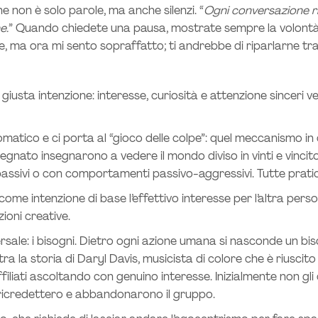
e non è solo parole, ma anche silenzi. “
Ogni conversazione ri
e.
” Quando chiedete una pausa, mostrate sempre la volontà d
, ma ora mi sento sopraffatto; ti andrebbe di riparlarne tra
sta intenzione: interesse, curiosità e attenzione sinceri ver
omatico e ci porta al “gioco delle colpe”: quel meccanismo in 
gnato insegnarono a vedere il mondo diviso in vinti e vincitor
ssivi o con comportamenti passivo-aggressivi. Tutte pratic
 come intenzione di base l’effettivo interesse per l’altra per
ioni creative.
ersale: i bisogni. Dietro ogni azione umana si nasconde un bi
stra la storia di Daryl Davis, musicista di colore che è riuscit
affiliati ascoltando con genuino interesse. Inizialmente non g
i ricredettero e abbandonarono il gruppo.