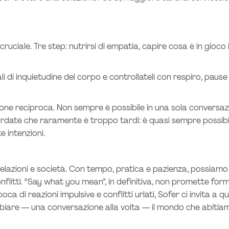
ruciale. Tre step: nutrirsi di empatia, capire cosa è in gioc
nali di inquietudine del corpo e controllateli con respiro, pau
e reciproca. Non sempre è possibile in una sola conversazio
icordate che raramente è troppo tardi: è quasi sempre possib
 intenzioni.
azioni e società. Con tempo, pratica e pazienza, possiamo 
nflitti. “Say what you mean”, in definitiva, non promette f
ca di reazioni impulsive e conflitti urlati, Sofer ci invita a 
biare — una conversazione alla volta — il mondo che abitia