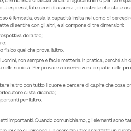
o, che richiede di lasciar andare l’egocentrismo per fare spaz
ncetti espressi, fate cenni di assenso, dimostrate che state a
so è l’empatia, ossia la capacità insita nell’uomo di percepir
e di sentire con gli altri, e si compone di tre dimensioni:
ospettiva dell’altro;
tro;
o fisico quel che prova l’altro.
uomini, non sempre è facile metterla in pratica, perché sin d
nti nella società. Per provare a inserire vera empatia nella 
re l’altro con tutto il cuore e cercare di capire che cosa pr
terlocutore ci sta dicendo;
portanti per l’altro.
etti importanti. Quando comunichiamo, gli elementi sono tanti