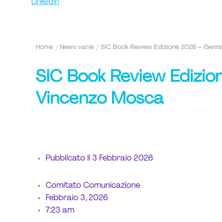
Linkedin
Home
News varie
SIC Book Review Edizione 2026 – Genna
Tu sei qui:
SIC Book Review Edizio
Vincenzo Mosca
Pubblicato il
3 Febbraio 2026
Comitato Comunicazione
Febbraio 3, 2026
7:23 am