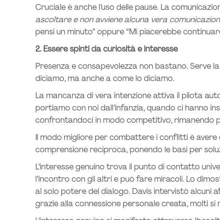
Cruciale è anche l’uso delle pause. La comunicazion
ascoltare e non avviene alcuna vera comunicazion
pensi un minuto” oppure “Mi piacerebbe continuare
2. Essere spinti da curiosità e interesse
Presenza e consapevolezza non bastano. Serve la giu
diciamo, ma anche a come lo diciamo.
La mancanza di vera intenzione attiva il pilota aut
portiamo con noi dall’infanzia, quando ci hanno inse
confrontandoci in modo competitivo, rimanendo pa
Il modo migliore per combattere i conflitti è avere
comprensione reciproca, ponendo le basi per soluz
L’interesse genuino trova il punto di contatto univ
l’incontro con gli altri e può fare miracoli. Lo dimo
al solo potere del dialogo. Davis intervistò alcuni 
grazie alla connessione personale creata, molti s