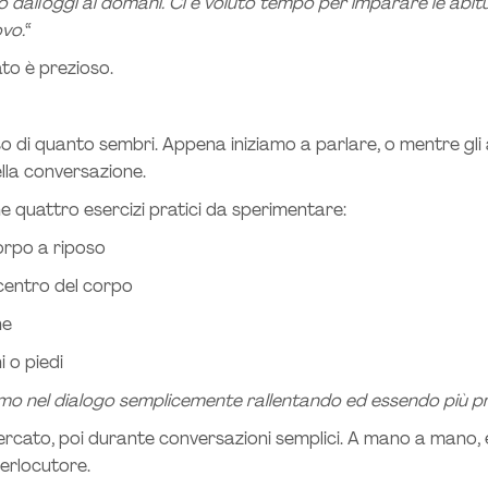
dall’oggi al domani. Ci è voluto tempo per imparare le abit
ovo.
“
ato è prezioso.
o di quanto sembri. Appena iniziamo a parlare, o mentre gli 
ella conversazione.
 quattro esercizi pratici da sperimentare:
corpo a riposo
 centro del corpo
ne
i o piedi
amo nel dialogo semplicemente rallentando ed essendo più pr
ermercato, poi durante conversazioni semplici. A mano a man
terlocutore.