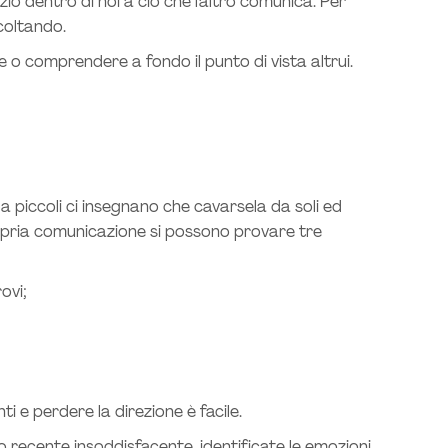
io dentro di noi a ciò che l’altro comunica. Per
scoltando.
e o comprendere a fondo il punto di vista altrui.
a piccoli ci insegnano che cavarsela da soli ed
propria comunicazione si possono provare tre
ovi;
 e perdere la direzione è facile.