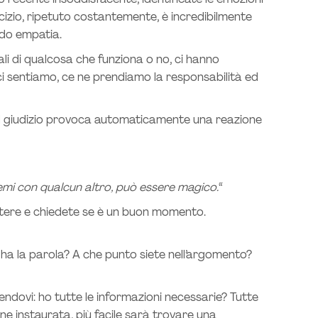
o recente insoddisfacente, identificate le emozioni
cizio, ripetuto costantemente, è incredibilmente
ando empatia.
i di qualcosa che funziona o no, ci hanno
i sentiamo, ce ne prendiamo la responsabilità ed
. Il giudizio provoca automaticamente una reazione
emi con qualcun altro, può essere magico.
“
cutere e chiedete se è un buon momento.
 ha la parola? A che punto siete nell’argomento?
endovi: ho tutte le informazioni necessarie? Tutte
ne instaurata, più facile sarà trovare una