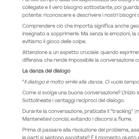
Partite sempre dalla consapevolezza dei bisogni co
collegate e il vero bisogno sottostante, poi guard
potente: riconoscere e descrivere i nostri bisogni c
Comprendere ciò che importa significa anche gesti
insegnato a sopprimerle. Ma senza le emozioni, la
evitiamo il gioco delle colpe.
Attenzione a un aspetto cruciale: quando esprimete
difensiva che rende impossibile la conversazione c
La danza del dialogo
“
Il dialogo è molto simile alla danza. Ci vuole t
Come si svolge una buona conversazione? L’inizio 
Sottolineate i vantaggi reciproci del dialogo.
Durante la conversazione, praticate il “tracking” 
Mantenetevi concisi, evitando i discorsi a fiume.
Prima di passare alla risoluzione del problema, as
le parti si sentono ascoltate? È il momento giusto