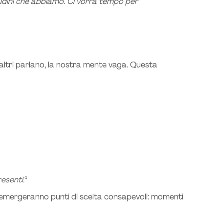
udini che abbiamo. Ci vorrà tempo per
altri parlano, la nostra mente vaga. Questa
esenti.
“
o, emergeranno punti di scelta consapevoli: momenti