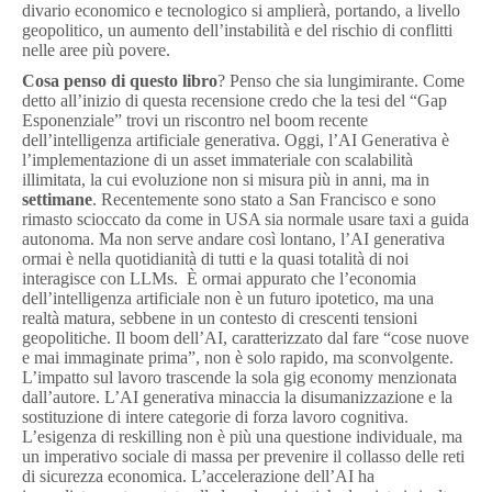
divario economico e tecnologico si amplierà, portando, a livello
geopolitico, un aumento dell’instabilità e del rischio di conflitti
nelle aree più povere.
Cosa penso di questo libro
? Penso che sia lungimirante. Come
detto all’inizio di questa recensione credo che la tesi del “Gap
Esponenziale” trovi un riscontro nel boom recente
dell’intelligenza artificiale generativa. Oggi, l’AI Generativa è
l’implementazione di un asset immateriale con scalabilità
illimitata, la cui evoluzione non si misura più in anni, ma in
settimane
. Recentemente sono stato a San Francisco e sono
rimasto scioccato da come in USA sia normale usare taxi a guida
autonoma. Ma non serve andare così lontano, l’AI generativa
ormai è nella quotidianità di tutti e la quasi totalità di noi
interagisce con LLMs. È ormai appurato che l’economia
dell’intelligenza artificiale non è un futuro ipotetico, ma una
realtà matura, sebbene in un contesto di crescenti tensioni
geopolitiche. Il boom dell’AI, caratterizzato dal fare “cose nuove
e mai immaginate prima”, non è solo rapido, ma sconvolgente.
L’impatto sul lavoro trascende la sola gig economy menzionata
dall’autore. L’AI generativa minaccia la disumanizzazione e la
sostituzione di intere categorie di forza lavoro cognitiva.
L’esigenza di reskilling non è più una questione individuale, ma
un imperativo sociale di massa per prevenire il collasso delle reti
di sicurezza economica. L’accelerazione dell’AI ha