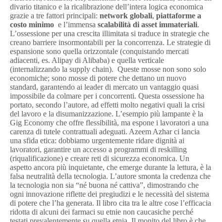
divario titanico e la ricalibrazione dell’intera logica economica
grazie a tre fattori principali:
network globali
,
piattaforme a
costo minimo
e l’immensa
scalabilità di asset immateriali
.
L’ossessione per una crescita illimitata si traduce in strategie che
creano barriere insormontabili per la concorrenza. Le strategie di
espansione sono quella orizzontale (conquistando mercati
adiacenti, es. Alipay di Alibaba) e quella verticale
(internalizzando la supply chain). Queste mosse non sono solo
economiche; sono mosse di potere che dettano un nuovo
standard, garantendo ai leader di mercato un vantaggio quasi
impossibile da colmare per i concorrenti. Questa ossessione ha
portato, secondo l’autore, ad effetti molto negativi quali la crisi
del lavoro e la disumanizzazione. L’esempio più lampante è la
Gig Economy che offre flessibilità, ma espone i lavoratori a una
carenza di tutele contrattuali adeguati. Azeem Azhar ci lancia
una sfida etica: dobbiamo urgentemente ridare dignità ai
lavoratori, garantire un accesso a programmi di reskilling
(riqualificazione) e creare reti di sicurezza economica. Un
aspetto ancora più inquietante, che emerge durante la lettura, è la
falsa neutralità della tecnologia. L’autore smonta la credenza che
la tecnologia non sia “né buona né cattiva”, dimostrando che
ogni innovazione riflette dei pregiudizi e le necessità del sistema
di potere che l’ha generata. Il libro cita tra le altre cose l’efficacia
ridotta di alcuni dei farmaci su etnie non caucasiche perché
testati prevalentemente su quella etnia. Il monito del libro è che