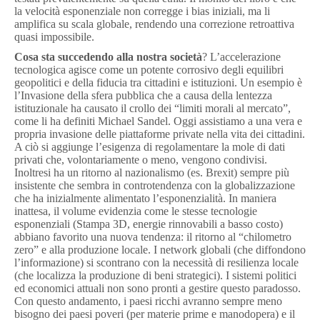
la velocità esponenziale non corregge i bias iniziali, ma li
amplifica su scala globale, rendendo una correzione retroattiva
quasi impossibile.
Cosa sta succedendo alla nostra società
? L’accelerazione
tecnologica agisce come un potente corrosivo degli equilibri
geopolitici e della fiducia tra cittadini e istituzioni. Un esempio è
l’Invasione della sfera pubblica che a causa della lentezza
istituzionale ha causato il crollo dei “limiti morali al mercato”,
come li ha definiti Michael Sandel. Oggi assistiamo a una vera e
propria invasione delle piattaforme private nella vita dei cittadini.
A ciò si aggiunge l’esigenza di regolamentare la mole di dati
privati che, volontariamente o meno, vengono condivisi.
Inoltresi ha un ritorno al nazionalismo (es. Brexit) sempre più
insistente che sembra in controtendenza con la globalizzazione
che ha inizialmente alimentato l’esponenzialità. In maniera
inattesa, il volume evidenzia come le stesse tecnologie
esponenziali (Stampa 3D, energie rinnovabili a basso costo)
abbiano favorito una nuova tendenza: il ritorno al “chilometro
zero” e alla produzione locale. I network globali (che diffondono
l’informazione) si scontrano con la necessità di resilienza locale
(che localizza la produzione di beni strategici). I sistemi politici
ed economici attuali non sono pronti a gestire questo paradosso.
Con questo andamento, i paesi ricchi avranno sempre meno
bisogno dei paesi poveri (per materie prime e manodopera) e il