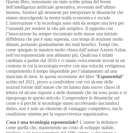
Questo libro, nonostante sia stato scritto prima del boom
dell’intelligenza artificiale generativa, avvenuto nell’ultimo
biennio, fornisce gli strumenti per interpretare le dinamiche che
stanno stravolgendo la nostra realtà economica e sociale.
L’innovazione e la tecnologia sono stati da sempre una leva per
l’umanità per rendere la vita più semplice. Il rapporto con
l’innovazione ha sempre riscontrato nelle masse una iniziale
diffidenza che poi è stata superata, con tempi di reazione molto
dilatati, portando gradualmente dei reali benefici. Tempi che,
come spiegato in maniera molto chiara dall’autore Azeem Azhar,
nell’era esponenziale non abbiamo più. Qualcosa è infatti
cambiato a partire dal 2010 e ci siamo velocemente trovati in un
contesto in cui la tecnologia evolve con una velocità vertiginosa
comprimendo il tempo disponibile per l’adattamento ad una
manciata di mesi. In questa recensione del libro “
Exponential
”
scritto nel 2021, provo a condividere con voi alcune delle
nozioni fornite dall’autore che mi hanno dato nuove chiavi di
lettura ed alcune risposte a delle domande che mi sono posto e vi
ripropongo in questo articolo. Comprendere le dinamiche sul
come e il perché le tecnologie stiano accelerando lasciandoci
dietro, non è solo un elemento di vantaggio competitivo, ma la
condizione minima per la sopravvivenza organizzativa.
Cosa è una tecnologia esponenziale?
L’autore la definisce
come quella che, mantenendo un costo di sviluppo stabile,
migliora a un tasso superiore del 10% annuo, e che riesce a