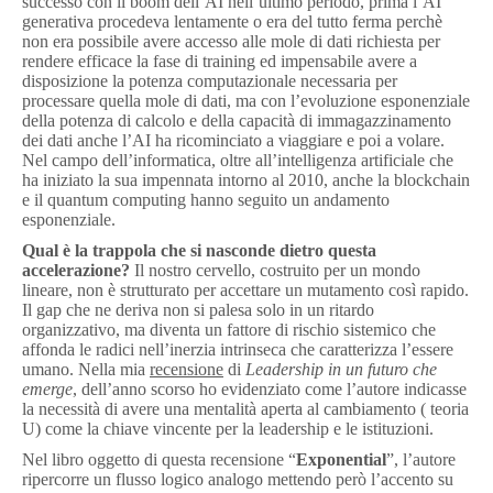
successo con il boom dell’AI nell’ultimo periodo, prima l’AI
generativa procedeva lentamente o era del tutto ferma perchè
non era possibile avere accesso alle mole di dati richiesta per
rendere efficace la fase di training ed impensabile avere a
disposizione la potenza computazionale necessaria per
processare quella mole di dati, ma con l’evoluzione esponenziale
della potenza di calcolo e della capacità di immagazzinamento
dei dati anche l’AI ha ricominciato a viaggiare e poi a volare.
Nel campo dell’informatica, oltre all’intelligenza artificiale che
ha iniziato la sua impennata intorno al 2010, anche la blockchain
e il quantum computing hanno seguito un andamento
esponenziale.
Qual è la trappola che si nasconde dietro questa
accelerazione?
Il nostro cervello, costruito per un mondo
lineare, non è strutturato per accettare un mutamento così rapido.
Il gap che ne deriva non si palesa solo in un ritardo
organizzativo, ma diventa un fattore di rischio sistemico che
affonda le radici nell’inerzia intrinseca che caratterizza l’essere
umano. Nella mia
recensione
di
Leadership in un futuro che
emerge
, dell’anno scorso ho evidenziato come l’autore indicasse
la necessità di avere una mentalità aperta al cambiamento ( teoria
U) come la chiave vincente per la leadership e le istituzioni.
Nel libro oggetto di questa recensione “
Exponential
”, l’autore
ripercorre un flusso logico analogo mettendo però l’accento su