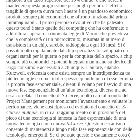
mantenere questa progressione per lunghi periodi. L’effetto
tangibile di questa curva non lineare è un paradosso economico:
prodotti sempre più economici che offrono funzionalità prima
inimmaginabili. Il primo percorso evolutivo che ha palesato
questo trend è stato quello del computing che ha confermato e
addirittura superato la rinomata legge di Moore che prevedeva
che la complessità di un microcircuito, misurata in numero di
transistors in un chip, sarebbe raddoppiata ogni 18 mesi. Si è
passati molto rapidamente dal chip specializzato sviluppato da
organi statali per la guerra o per la conquista dello spazio, a chip
sempre più economici e potenti integrati man mano su device di
largo consumo e accessibili a chiunque. L’autore, citando
Kurzweil, evidenzia come esista sempre un’interdipendenza tra
più tecnologie e come, molto spesso, quando una di esse termina
la propria fase esponenziale, diventi il volano per l’avvio di una
nuova fase esponenziale di un’altra tecnologia, diversa ma ad
essa correlata. Il concetto di
S-Curve
, molto caro al mondo del
Project Management per monitorare l’avanzamento e valutare le
performance, viene così ripreso ed evoluto nel concetto di
S-
Curves multiple
, in cui al raggiungimento o in prossimità del
picco di una tecnologia si innesca la fase esponenziale di una
nuova tecnologia e una nuova
S-Curve
. Questo meccanismo
consente di mantenersi a lungo nella fase esponenziale con delle
tecnologie emergenti. Se ci pensate questo è esattamente cosa è