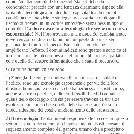
come l’adattamento delle istituzioni (sia politiche che
economiche) proceda con una lentezza disarmante rispetto alla
scalabilità tecnologica, rendendo la capacità di anticipare il
cambiamento una visione strategica necessaria per mitigare il
rischio di trovarsi in un vortice innovativo senza nessun tipo di
controllo.
Da dove nasce una tecnologia che segue una curva
esponenziale?
Nel libro troviamo una mappa del cambiamento,
dove vengono indicati i domini in cui questa dinamica sta
plasmando il futuro e i meccanismi sottostanti che ne
amplificano l’effetto. I domini indicati sono quattro e sono tra di
loro strettamente interconnessi. Del primo abbiamo già parlato
ed è quello del
settore
informatico
che è stato il precursore.
Gli altri tre domini chiave sono:
1)
Energia
: Le energie rinnovabili, in particolare il solare e
l’eolico, sono una tecnologia esponenziale per via della loro
drastica diminuzione dei costi, che ha permesso la sostituzione,
anche se ancora parziale, delle fonti fossili. La sfida attuale è
quella dello stoccaggio che sta per essere travolta da un’altra
evoluzione in corso che è quella delle batterie, anch’esse in
rapida riduzione dei costi e miglioramento delle prestazioni.
2)
Biotecnologia
: l’abbattimento esponenziale dei costi in questo
settore è stato forse ancora più impressionante. Basti pensare al
sequenziamento completo del genoma umano che è precipitato