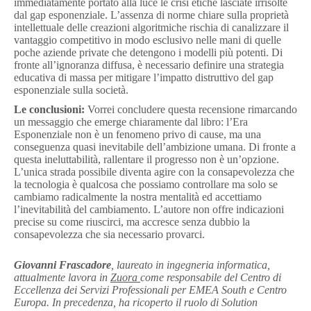
immediatamente portato alla luce le crisi etiche lasciate irrisolte
dal gap esponenziale. L’assenza di norme chiare sulla proprietà
intellettuale delle creazioni algoritmiche rischia di canalizzare il
vantaggio competitivo in modo esclusivo nelle mani di quelle
poche aziende private che detengono i modelli più potenti. Di
fronte all’ignoranza diffusa, è necessario definire una strategia
educativa di massa per mitigare l’impatto distruttivo del gap
esponenziale sulla società.
Le conclusioni:
Vorrei concludere questa recensione rimarcando
un messaggio che emerge chiaramente dal libro: l’Era
Esponenziale non è un fenomeno privo di cause, ma una
conseguenza quasi inevitabile dell’ambizione umana. Di fronte a
questa ineluttabilità, rallentare il progresso non è un’opzione.
L’unica strada possibile diventa agire con la consapevolezza che
la tecnologia è qualcosa che possiamo controllare ma solo se
cambiamo radicalmente la nostra mentalità ed accettiamo
l’inevitabilità del cambiamento. L’autore non offre indicazioni
precise su come riuscirci, ma accresce senza dubbio la
consapevolezza che sia necessario provarci.
Giovanni Frascadore
, laureato in ingegneria informatica,
attualmente lavora in
Zuora
come responsabile del Centro di
Eccellenza dei Servizi Professionali per EMEA South e Centro
Europa. In precedenza, ha ricoperto il ruolo di Solution