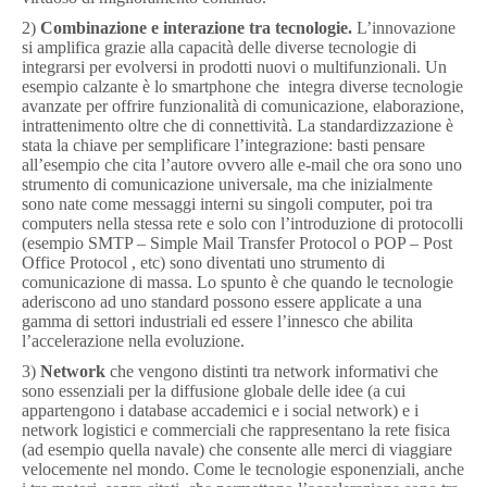
2)
Combinazione e interazione tra tecnologie.
L’innovazione
si amplifica grazie alla capacità delle diverse tecnologie di
integrarsi per evolversi in prodotti nuovi o multifunzionali. Un
esempio calzante è lo smartphone che integra diverse tecnologie
avanzate per offrire funzionalità di comunicazione, elaborazione,
intrattenimento oltre che di connettività. La standardizzazione è
stata la chiave per semplificare l’integrazione: basti pensare
all’esempio che cita l’autore ovvero alle e-mail che ora sono uno
strumento di comunicazione universale, ma che inizialmente
sono nate come messaggi interni su singoli computer, poi tra
computers nella stessa rete e solo con l’introduzione di protocolli
(esempio SMTP – Simple Mail Transfer Protocol o POP – Post
Office Protocol , etc) sono diventati uno strumento di
comunicazione di massa. Lo spunto è che quando le tecnologie
aderiscono ad uno standard possono essere applicate a una
gamma di settori industriali ed essere l’innesco che abilita
l’accelerazione nella evoluzione.
3)
Network
che vengono distinti tra network informativi che
sono essenziali per la diffusione globale delle idee (a cui
appartengono i database accademici e i social network) e i
network logistici e commerciali che rappresentano la rete fisica
(ad esempio quella navale) che consente alle merci di viaggiare
velocemente nel mondo. Come le tecnologie esponenziali, anche