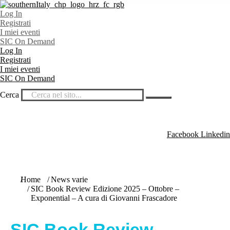
Log In
Registrati
I miei eventi
SIC On Demand
Log In
Registrati
I miei eventi
SIC On Demand
Cerca
Facebook
Linkedin
Tu sei qui:
Home
News varie
SIC Book Review Edizione 2025 – Ottobre –
Exponential – A cura di Giovanni Frascadore
SIC Book Review