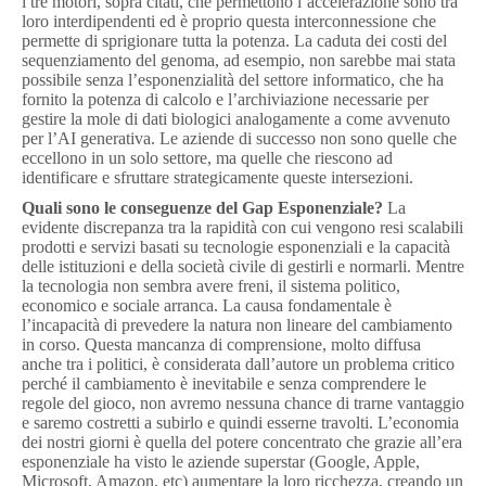
i tre motori, sopra citati, che permettono l’accelerazione sono tra
loro interdipendenti ed è proprio questa interconnessione che
permette di sprigionare tutta la potenza. La caduta dei costi del
sequenziamento del genoma, ad esempio, non sarebbe mai stata
possibile senza l’esponenzialità del settore informatico, che ha
fornito la potenza di calcolo e l’archiviazione necessarie per
gestire la mole di dati biologici analogamente a come avvenuto
per l’AI generativa. Le aziende di successo non sono quelle che
eccellono in un solo settore, ma quelle che riescono ad
identificare e sfruttare strategicamente queste intersezioni.
Quali sono le conseguenze del Gap Esponenziale?
La
evidente discrepanza tra la rapidità con cui vengono resi scalabili
prodotti e servizi basati su tecnologie esponenziali e la capacità
delle istituzioni e della società civile di gestirli e normarli. Mentre
la tecnologia non sembra avere freni, il sistema politico,
economico e sociale arranca. La causa fondamentale è
l’incapacità di prevedere la natura non lineare del cambiamento
in corso. Questa mancanza di comprensione, molto diffusa
anche tra i politici, è considerata dall’autore un problema critico
perché il cambiamento è inevitabile e senza comprendere le
regole del gioco, non avremo nessuna chance di trarne vantaggio
e saremo costretti a subirlo e quindi esserne travolti. L’economia
dei nostri giorni è quella del potere concentrato che grazie all’era
esponenziale ha visto le aziende superstar (Google, Apple,
Microsoft, Amazon, etc) aumentare la loro ricchezza, creando un