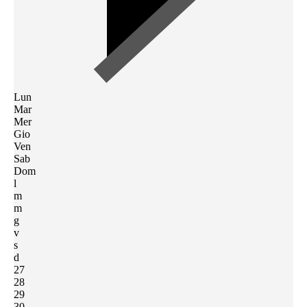
Lun
Mar
Mer
Gio
Ven
Sab
Dom
l
m
m
g
v
s
d
27
28
29
30