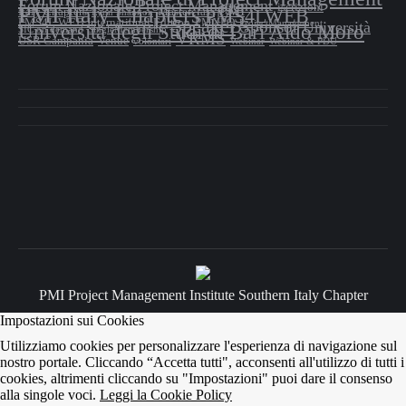
Forum Nazionale Project Management
iscrizioni
PMI Italy Chapters
PMI
PMS4LWEB
Italy Chapters
Masterclass
Lynn Shannon
Speaker
PMS4L WEB International Edition
PMXPO
Sponsor
ProjectManagement
Università
Università degli Studi di Bari Aldo Moro
SIC on demand
SingleMembership
VRMS
USR Campania
Venue
volontari
Webinar
Webinar & PDU
PMI Project Management Institute Southern Italy Chapter
Impostazioni sui Cookies
Utilizziamo cookies per personalizzare l'esperienza di navigazione sul
nostro portale. Cliccando “Accetta tutti", acconsenti all'utilizzo di tutti i
cookies, altrimenti cliccando su "Impostazioni" puoi dare il consenso
alla singole voci.
Leggi la Cookie Policy