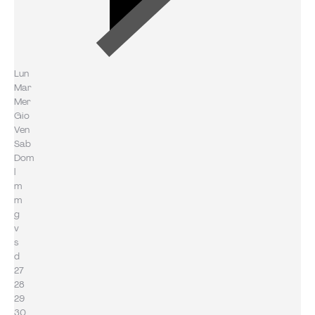
Lun
Mar
Mer
Gio
Ven
Sab
Dom
l
m
m
g
v
s
d
27
28
29
30