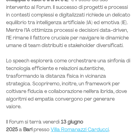
sviluppare valore tra IA e IE
” è il titolo del suo
intervento al Forum. Il successo di progetti e processi
in contesti complessi e digitalizzati richiede un delicato
equilibrio tra intelligenza artificiale (IA) ed emotiva (IE).
Mentre l’IA ottimizza processi e decisioni data-driven,
l’IE rimane il fattore cruciale per navigare le dinamiche
umane di team distribuiti e stakeholder diversificati.
Lo speech esplorerà come orchestrare una sinfonia di
tecnologia efficiente e relazioni autentiche,
trasformando la distanza fisica in vicinanza
strategica. Scopriremo, inoltre, un framework per
coltivare fiducia e collaborazione nell’era ibrida, dove
algoritmi ed empatia convergono per generare
valore.
Il Forum si terrà venerdì
13 giugno
2025
a
Bari
presso
Villa Romanazzi Carducci
.