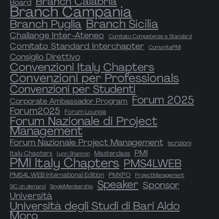
Branch Calabria
Board
Branch Campania
Branch Sicilia
Branch Puglia
Challange Inter-Ateneo
Comitato Competenze e Standard
Comitato Standard Interchapter
ComunitaPMl
Consiglio Direttivo
Convenzioni Italy Chapters
Convenzioni per Professionals
Convenzioni per Studenti
Forum 2025
Corporate Ambassador Program
Forum2025
Forum Lounge
Forum Nazionale di Project
Management
Forum Nazionale Project Management
iscrizioni
PMI
Italy Chapters
Masterclass
Lynn Shannon
PMI Italy Chapters
PMS4LWEB
PMS4L WEB International Edition
PMXPO
ProjectManagement
Speaker
Sponsor
SIC on demand
SingleMembership
Università
Università degli Studi di Bari Aldo
Moro