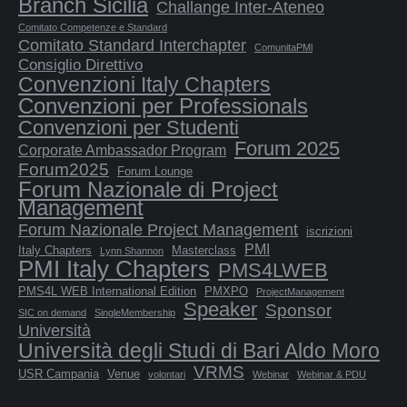
Branch Sicilia
Challange Inter-Ateneo
Comitato Competenze e Standard
Comitato Standard Interchapter
ComunitaPMl
Consiglio Direttivo
Convenzioni Italy Chapters
Convenzioni per Professionals
Convenzioni per Studenti
Forum 2025
Corporate Ambassador Program
Forum2025
Forum Lounge
Forum Nazionale di Project
Management
Forum Nazionale Project Management
iscrizioni
PMI
Italy Chapters
Masterclass
Lynn Shannon
PMI Italy Chapters
PMS4LWEB
PMS4L WEB International Edition
PMXPO
ProjectManagement
Speaker
Sponsor
SIC on demand
SingleMembership
Università
Università degli Studi di Bari Aldo Moro
VRMS
USR Campania
Venue
volontari
Webinar
Webinar & PDU