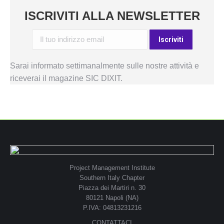
ISCRIVITI ALLA NEWSLETTER
Sarai informato settimanalmente sulle nostre attività e
riceverai il magazine SIC DIXIT.
Project Management Institute
Southern Italy Chapter
Piazza dei Martiri n. 30
80121 Napoli (NA)
P.IVA: 04813231216
CONTATTACI