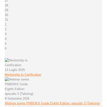
27
28
29
30
31
1
2
3
4
5
6
13 Luglio 2025
Mentorship to Certification
8 Settembre 2026
Webinar series PMBOK® Guide Eighth Edition: episodio 3 (Tailoring)