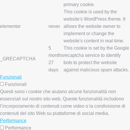
primary cookie.
This cookie is used by the
website's WordPress theme. It
elementor
never
allows the website owner to
implement or change the
website's content in real-time.
5
This cookie is set by the Google
months
recaptcha service to identify
_GRECAPTCHA
27
bots to protect the website
days
against malicious spam attacks.
Funzionali
Funzionali
Questi sono i cookie che aiutano alcune funzionalità non
essenziali sul nostro sito web. Queste funzionalità includono
l’incorporamento di contenuti come video o la condivisione di
contenuti del sito Web su piattaforme di social media.
Performance
Performance