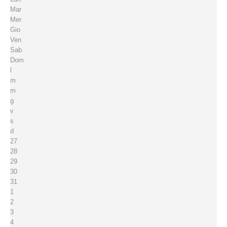
Mar
Mer
Gio
Ven
Sab
Dom
l
m
m
g
v
s
d
27
28
29
30
31
1
2
3
4