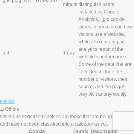
_gat_gtag_UA_161493397_1
minute
distinguish users.
Installed by Google
Analytics, _gid cookie
stores information on how
visitors use a website,
while also creating an
analytics report of the
_gid
1 day
website's performance.
Some of the data that are
collected include the
number of visitors, their
source, and the pages
they visit anonymously.
Others
Others
Other uncategorized cookies are those that are being analyzed
and have not been classified into a category as yet.
Cookie
Durata
Descrizione