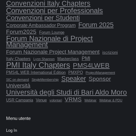
Convenzioni Italy Chapters
Convenzioni per Professionals
Convenzioni per Studenti
Forum 2025
Corporate Ambassador Program
Forum2025
Forum Lounge
Forum Nazionale di Project
Management
Forum Nazionale Project Management
iscrizioni
PMI
Italy Chapters
Masterclass
Lynn Shannon
PMI Italy Chapters
PMS4LWEB
PMS4L WEB International Edition
PMXPO
ProjectManagement
Speaker
Sponsor
SIC on demand
SingleMembership
Università
Università degli Studi di Bari Aldo Moro
VRMS
USR Campania
Venue
volontari
Webinar
Webinar & PDU
Menu utente
Log In