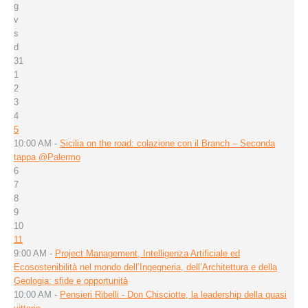
g
v
s
d
31
1
2
3
4
5
10:00 AM -
Sicilia on the road: colazione con il Branch – Seconda
tappa @Palermo
6
7
8
9
10
11
9:00 AM -
Project Management, Intelligenza Artificiale ed
Ecosostenibilità nel mondo dell’Ingegneria, dell’Architettura e della
Geologia: sfide e opportunità
10:00 AM -
Pensieri Ribelli - Don Chisciotte, la leadership della quasi