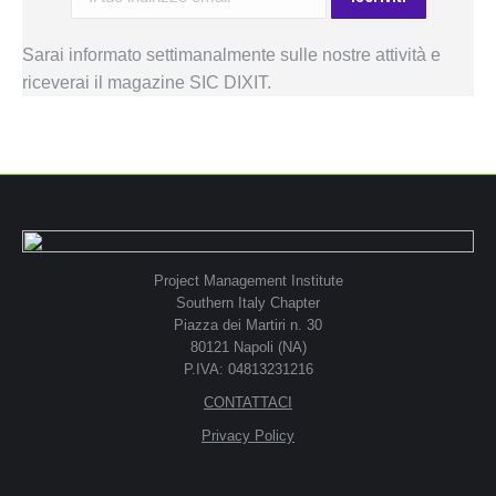
Sarai informato settimanalmente sulle nostre attività e
riceverai il magazine SIC DIXIT.
Project Management Institute
Southern Italy Chapter
Piazza dei Martiri n. 30
80121 Napoli (NA)
P.IVA: 04813231216
CONTATTACI
Privacy Policy