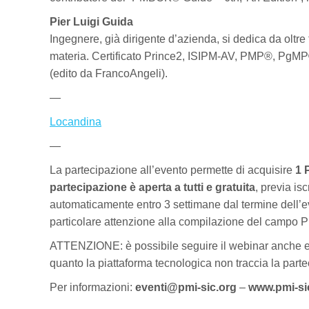
Pier Luigi Guida
Ingegnere, già dirigente d’azienda, si dedica da oltre 
materia. Certificato Prince2, ISIPM-AV, PMP®, PgMP
(edito da FrancoAngeli).
—
Locandina
—
La partecipazione all’evento permette di acquisire
1 
partecipazione è aperta a tutti e gratuita
, previa is
automaticamente entro 3 settimane dal termine dell’eve
particolare attenzione alla compilazione del campo PM
ATTENZIONE: è possibile seguire il webinar anche es
quanto la piattaforma tecnologica non traccia la part
Per informazioni:
eventi@pmi-sic.org
–
www.pmi-si