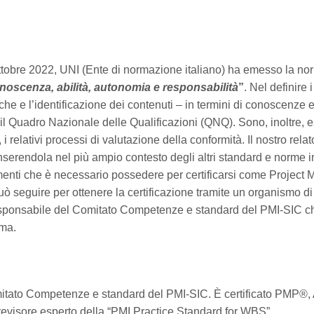
ottobre 2022, UNI (Ente di normazione italiano) ha emesso la n
oscenza, abilità, autonomia e responsabilità
”
. Nel definire i
che e l’identificazione dei contenuti – in termini di conoscenze e 
 il Quadro Nazionale delle Qualificazioni (QNQ). Sono, inoltre, 
relativi processi di valutazione della conformità. Il nostro rela
nserendola nel più ampio contesto degli altri standard e norme 
menti che è necessario possedere per certificarsi come Project Ma
seguire per ottenere la certificazione tramite un organismo di 
esponsabile del Comitato Competenze e standard del PMI-SIC che
rma.
mitato Competenze e standard del PMI-SIC.
È certificato PMP®, 
revisore esperto della “PMI Practice Standard for WBS”.