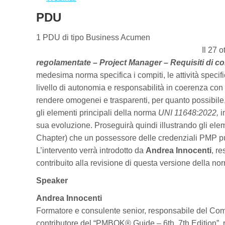
PDU
1 PDU di tipo Business Acumen
Il 27 
regolamentate – Project Manager – Requisiti di con
medesima norma specifica i compiti, le attività specifi
livello di autonomia e responsabilità in coerenza con
rendere omogenei e trasparenti, per quanto possibile, i 
gli elementi principali della norma
UNI 11648:2022,
i
sua evoluzione. Proseguirà quindi illustrando gli ele
Chapter) che un possessore delle credenziali PMP può 
L’intervento verrà introdotto da
Andrea Innocenti
, r
contribuito alla revisione di questa versione della no
Speaker
Andrea Innocenti
Formatore e consulente senior, responsabile del Co
contributore del “PMBOK® Guide – 6th, 7th Edition”, 