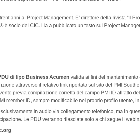
trent’anni al Project Management. E’ direttore della rivista “Il P
® è socio del CIC. Ha a pubblicato un testo sul Project Mana
PDU di tipo Business Acumen
valida ai fini del mantenimento d
crizione attraverso il relativo link riportato sul sito del PMI Sou
nto previa compilazione corretta del campo PMI ID all’atto della
I member ID, sempre modificabile nel proprio profilo utente, in 
clusivamente in audio via collegamento telefonico, ma in ques
ecipazione. Le PDU verranno rilasciate solo a chi segue il webin
c.org