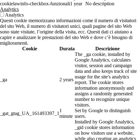
cookielawinfo-checkbox-funzionali
1 year
No description
Analytics
Analytics
Questi cookie memorizzano informazioni come il numero di visitatori
del sito Web, il numero di visitatori unici, quali pagine del sito Web
sono state visitate, l’origine della visita, ecc. Questi dati ci aiutano a
capire e analizzare le prestazioni del sito Web e dove c’è bisogno di
miglioramenti.
Cookie
Durata
Descrizione
The _ga cookie, installed by
Google Analytics, calculates
visitor, session and campaign
data and also keeps track of site
usage for the site's analytics
_ga
2 years
report. The cookie stores
information anonymously and
assigns a randomly generated
number to recognize unique
visitors.
1
Set by Google to distinguish
_gat_gtag_UA_161493397_1
minute
users.
Installed by Google Analytics,
_gid cookie stores information
on how visitors use a website,
while also creating an analytics