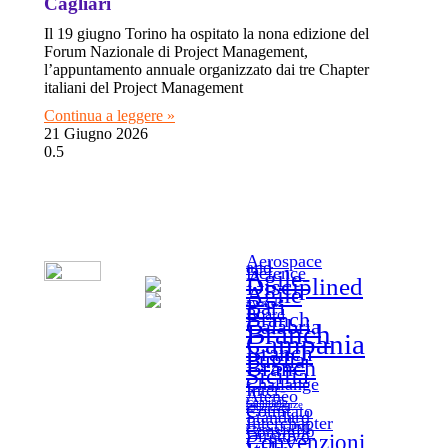
Cagliari
Il 19 giugno Torino ha ospitato la nona edizione del
Forum Nazionale di Project Management,
l’appuntamento annuale organizzato dai tre Chapter
italiani del Project Management
Continua a leggere »
21 Giugno 2026
Aerospace
and
Defence
Agile-
Disciplined
Agile
Bari
awards
Board
Branch
Calabria
Branch
Campania
Branch
Puglia
Branch
Sicilia
Challange
Inter-
Ateneo
Comitato
Competenze
Comitato
e Standard
Standard
Interchapter
Consiglio
ComunitaPMl
Direttivo
Convenzioni