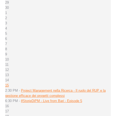
29
30
1
2
3
4
5
6
7
8
9
10
11
12
13
14
15
2:30 PM -
Project Management nella Ricerca - Il ruolo del RUP e la
gestione efficace dei progetti complessi
6:30 PM -
#StorieDiPM - Live from Bari - Episode 5
16
17