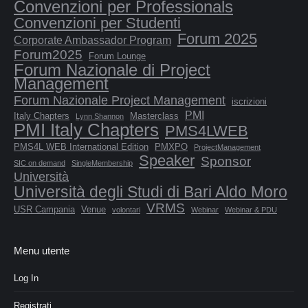
Convenzioni per Professionals
Convenzioni per Studenti
Forum 2025
Corporate Ambassador Program
Forum2025
Forum Lounge
Forum Nazionale di Project
Management
Forum Nazionale Project Management
iscrizioni
PMI
Italy Chapters
Masterclass
Lynn Shannon
PMI Italy Chapters
PMS4LWEB
PMS4L WEB International Edition
PMXPO
ProjectManagement
Speaker
Sponsor
SIC on demand
SingleMembership
Università
Università degli Studi di Bari Aldo Moro
VRMS
USR Campania
Venue
volontari
Webinar
Webinar & PDU
Menu utente
Log In
Registrati