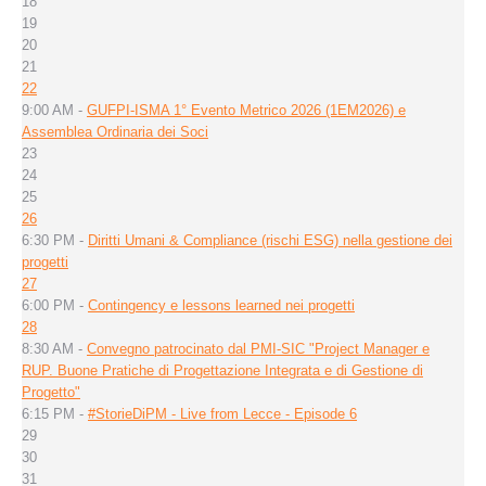
18
19
20
21
22
9:00 AM -
GUFPI-ISMA 1° Evento Metrico 2026 (1EM2026) e
Assemblea Ordinaria dei Soci
23
24
25
26
6:30 PM -
Diritti Umani & Compliance (rischi ESG) nella gestione dei
progetti
27
6:00 PM -
Contingency e lessons learned nei progetti
28
8:30 AM -
Convegno patrocinato dal PMI-SIC "Project Manager e
RUP. Buone Pratiche di Progettazione Integrata e di Gestione di
Progetto"
6:15 PM -
#StorieDiPM - Live from Lecce - Episode 6
29
30
31