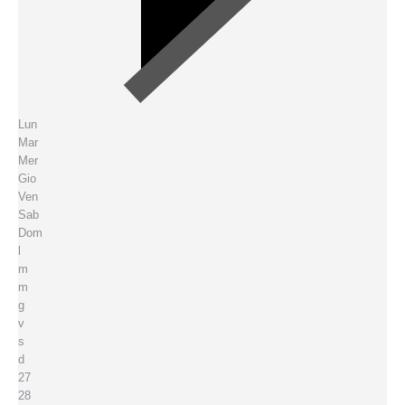
Lun
Mar
Mer
Gio
Ven
Sab
Dom
l
m
m
g
v
s
d
27
28