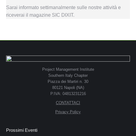
Sarai informato settimanalmente sulle nostre attività e
riceverai il magazine SIC DIXIT.
Project Management Institute
Southern Italy Chapter
Piazza dei Martiri n. 30
80121 Napoli (NA)
P.IVA: 04813231216
CONTATTACI
Privacy Policy
Prossimi Eventi