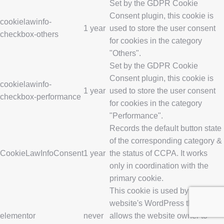
Set by the GDPR Cookie
Consent plugin, this cookie is
cookielawinfo-
1 year
used to store the user consent
checkbox-others
for cookies in the category
"Others".
Set by the GDPR Cookie
Consent plugin, this cookie is
cookielawinfo-
1 year
used to store the user consent
checkbox-performance
for cookies in the category
"Performance".
Records the default button state
of the corresponding category &
CookieLawInfoConsent
1 year
the status of CCPA. It works
only in coordination with the
primary cookie.
This cookie is used by the
website's WordPress theme. It
elementor
never
allows the website owner to